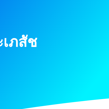
ะเภสัช