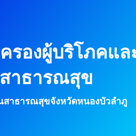
้มครองผู้บริโภคแล
สาธารณสุข
นสาธารณสุขจังหวัดหนองบัวลำภู