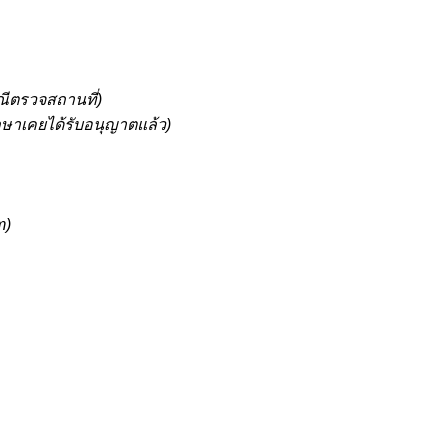
ณีตรวจสถานที่)
กษาเคยได้รับอนุญาตแล้ว)
m
)