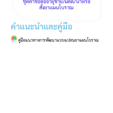
ชุดคำขอต่ออายุขาย/ผลิต/นำหรือ
สั่งยาแผนโบราณ
คำแนะนำและคู่มือ
คู่มือแนวทางการพัฒนาแบบแปลนยาแผนโบราณ