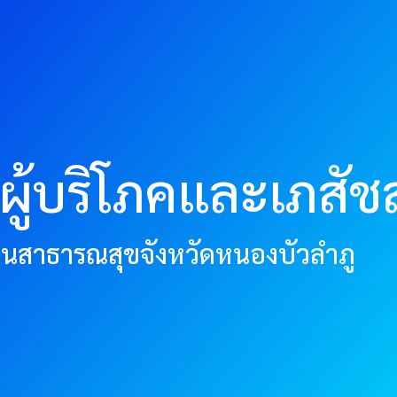
งผู้บริโภคและเภสั
านสาธารณสุขจังหวัดหนองบัวลำภู