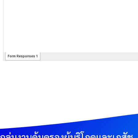
กลุ่มงานคุ้มครองผู้บริโภคและเภสัช